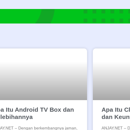
a Itu Android TV Box dan
Apa Itu 
lebihannya
dan Keun
AY.NET – Dengan berkembangnya jaman,
ANJAY.NET – Da