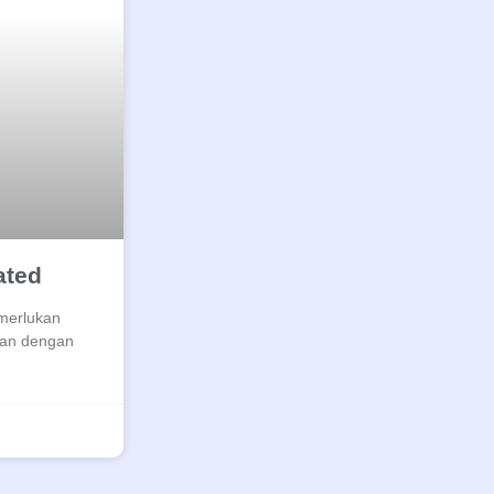
ated
emerlukan
itan dengan