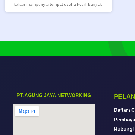
kalian mempunyai tempat usaha kecil, banyak
PT. AGUNG JAYA NETWORKING
PELA
Daftar / 
Pembaya
Hubungi